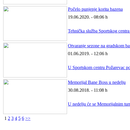
Počelo punjenje korita bazena
19.06.2020. - 08:06 h
Tehnička služba Sportskog centra P
Otvaranje sezone na gradskom b
01.06.2019. - 12:06 h
U Sportskom centru Požarevac poče
Memorijal Bane Boss u nedelju
30.08.2018. - 11:08 h
U nedelju će se Memorijalnim turn
1
2
3
4
5
6
>>