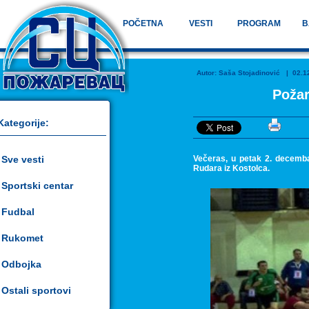
POČETNA
VESTI
PROGRAM
B
Autor:
Saša Stojadinović
| 02.12.
Požar
Kategorije:
Sve vesti
Večeras, u petak 2. decemb
Rudara iz Kostolca.
Sportski centar
Fudbal
Rukomet
Odbojka
Ostali sportovi