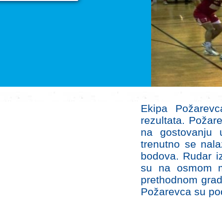
Ekipa Požarevc
rezultata. Požar
na gostovanju 
trenutno se nal
bodova. Rudar iz
su na osmom me
prethodnom grads
Požarevca su pode