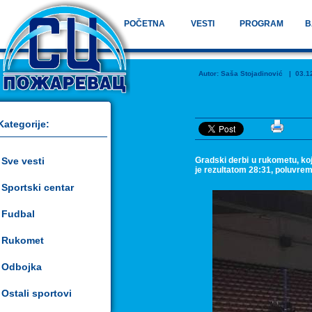
POČETNA
VESTI
PROGRAM
B
Autor:
Saša Stojadinović
| 03.12.
Kategorije:
Sve vesti
Gradski derbi u rukometu, koj
je rezultatom 28:31, poluvrem
Sportski centar
Fudbal
Rukomet
Odbojka
Ostali sportovi