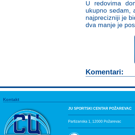
U redovima dom
ukupno sedam, a 
najprecizniji je 
dva manje je pos
Komentari:
Kontakt
JU SPORTSKI CENTAR POŽAREVAC
Partizanska 1, 12000 Požarevac