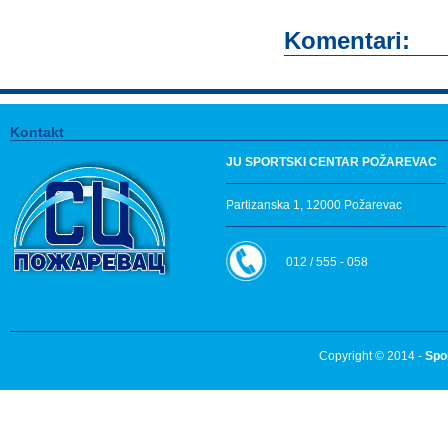
Komentari:
Kontakt
JU SPORTSKI CENTAR POŽAREVAC
Partizanska 1, 12000 Požarevac
012 / 555 - 058
Copyright © 2014 -
Spo