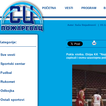
POČETNA
VESTI
PROGRAM
B
Autor:
Saša Stojadinović
| 03.12.
Kategorije:
Sve vesti
Pukla stotka. Ekipa KK "Napr
zapisali i osmu uzastopnu po
Sportski centar
Fudbal
Rukomet
Odbojka
Ostali sportovi