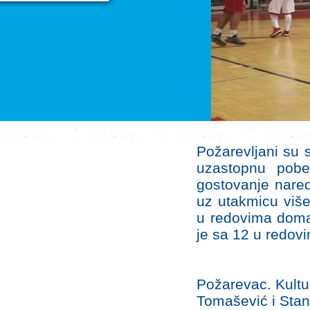
Požarevljani su s
uzastopnu pobe
gostovanje nared
uz utakmicu više
u redovima domać
je sa 12 u redovi
Požarevac. Kultu
Tomašević i Sta