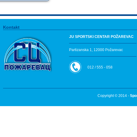
Kontakt
JU SPORTSKI CENTAR POŽAREVAC
Partizanska 1, 12000 Požarevac
012 / 555 - 058
Copyright © 2014 -
Spo