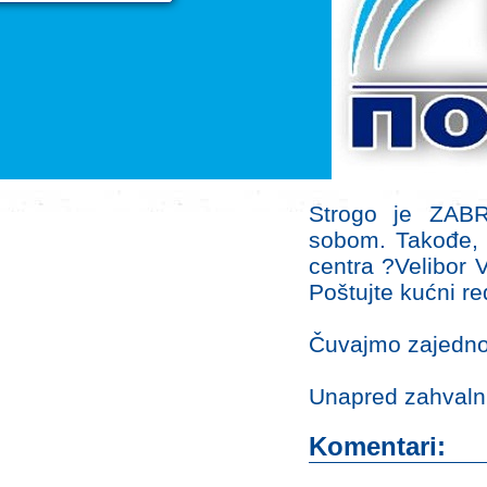
Strogo je ZABR
sobom. Takođe,
centra ?Velibor 
Poštujte kućni re
Čuvajmo zajedno 
Unapred zahvalni
Komentari: