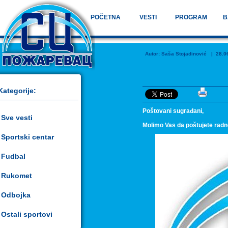
POČETNA
VESTI
PROGRAM
B
Autor:
Saša Stojadinović
| 28.06.
Kategorije:
Poštovani sugrađani,
Sve vesti
Molimo Vas da poštujete radn
Sportski centar
Fudbal
Rukomet
Odbojka
Ostali sportovi