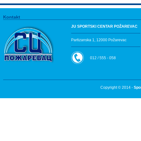
Kontakt
JU SPORTSKI CENTAR POŽAREVAC
Partizanska 1, 12000 Požarevac
012 / 555 - 058
Copyright © 2014 -
Spo