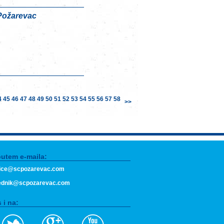
 Požarevac
4
45
46
47
48
49
50
51
52
53
54
55
56
57
58
>>
putem e-maila:
fice@scpozarevac.com
ednik@scpozarevac.com
 i na: