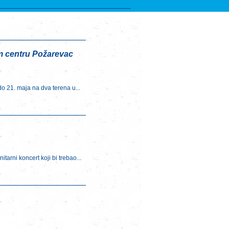
m centru Požarevac
do 21. maja na dva terena u...
tarni koncert koji bi trebao...