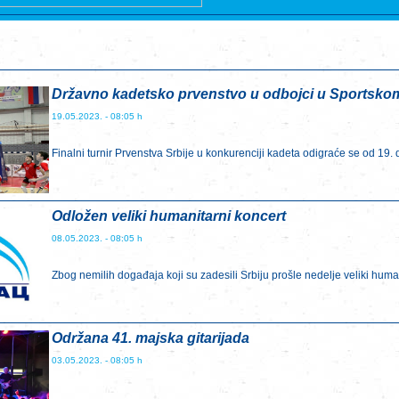
Državno kadetsko prvenstvo u odbojci u Sportsko
19.05.2023. - 08:05 h
Finalni turnir Prvenstva Srbije u konkurenciji kadeta odigraće se od 19. 
Odložen veliki humanitarni koncert
08.05.2023. - 08:05 h
Zbog nemilih događaja koji su zadesili Srbiju prošle nedelje veliki humani
Održana 41. majska gitarijada
03.05.2023. - 08:05 h
...