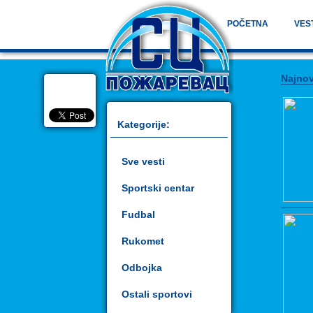
POČETNA
VES
Najnov
Kategorije:
Sve vesti
Sportski centar
Fudbal
Rukomet
Odbojka
Ostali sportovi