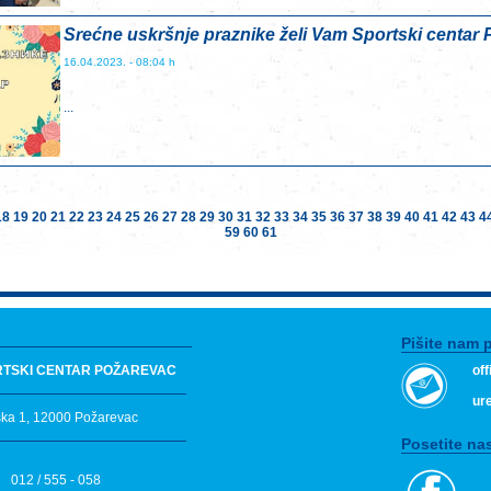
Srećne uskršnje praznike želi Vam Sportski centar
16.04.2023. - 08:04 h
...
18
19
20
21
22
23
24
25
26
27
28
29
30
31
32
33
34
35
36
37
38
39
40
41
42
43
4
59
60
61
Pišite nam 
RTSKI CENTAR POŽAREVAC
of
ur
ska 1, 12000 Požarevac
Posetite nas
012 / 555 - 058