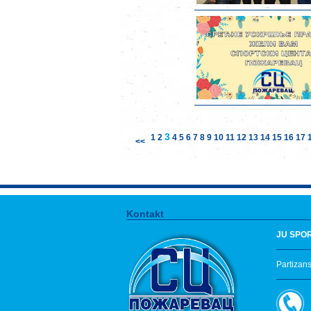
3
1
2
4
5
6
7
8
9
10
11
12
13
14
15
16
17
<<
Kontakt
JU SPO
Partizan