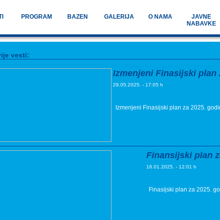
TI
PROGRAM
BAZEN
GALERIJA
O NAMA
JAVNE
NABAVKE
ije vesti:
Izmenjeni Finasijski plan
29.05.2025. - 17:05 h
Izmenjeni Finasijski plan za 2025. god
Finansijski plan 
16.01.2025. - 12:01 h
Finasijski plan za 2025. go