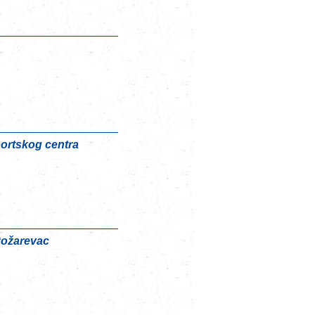
portskog centra
Požarevac