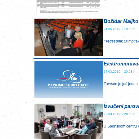
Božidar Maljko
24.05.2019. - 19:05 h
Predsednik Olimpijsk
Elektromorava
24.03.2019. - 20:03 h
Završen je još jedan k
Izvučeni parovi
22.03.2019. - 20:03 h
U Sportskom centru P