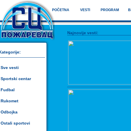
POČETNA
VESTI
PROGRAM
B
Najnovije vesti:
Kategorije:
Sve vesti
Sportski centar
Fudbal
Rukomet
Odbojka
Ostali sportovi