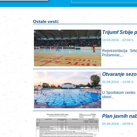
Ostale vesti:
Trijumf Srbije
16.04.2019. - 22:04 h
Reprezentacija Srb
Požarevac,...
Otvaranje sez
01.06.2019. - 12:06 h
U Sportskom centru 
otvori...
Plan javnih na
20.06.2019. - 18:06 h
...