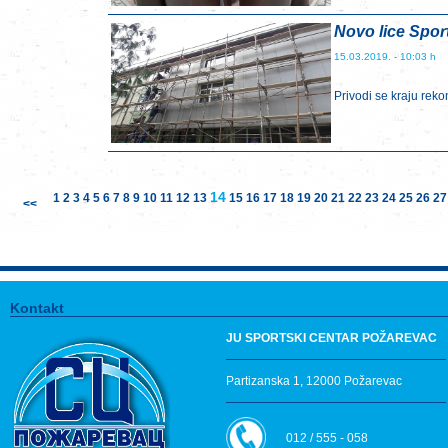
Novo lice Spor
15.03.2019. - 10:03 h
Privodi se kraju reko
14
1
2
3
4
5
6
7
8
9
10
11
12
13
15
16
17
18
19
20
21
22
23
24
25
26
27
<<
Kontakt
JU SPORTSKI CENTAR POŽAREVAC
Partizanska 1, 12000 Požarevac
012 / 555 - 058