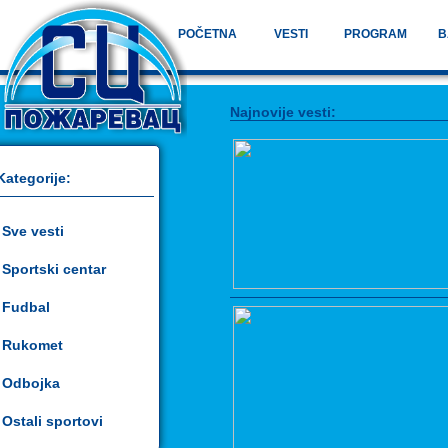
POČETNA
VESTI
PROGRAM
B
Najnovije vesti:
Kategorije:
Sve vesti
Sportski centar
Fudbal
Rukomet
Odbojka
Ostali sportovi