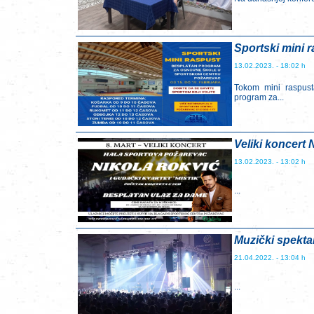
Sportski mini 
13.02.2023. - 18:02 h
Tokom mini raspust
program za...
Veliki koncert
13.02.2023. - 13:02 h
...
Muzički spekta
21.04.2022. - 13:04 h
...