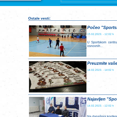
Ostale vesti:
Počeo "Sportsk
15.02.2023. - 12:02 h
U Sportskom centru
osnovnih...
Preuzmite vaše
14.02.2023. - 14:02 h
...
Najavljen "Spo
14.02.2023. - 12:02 h
Na današnjoj konferen