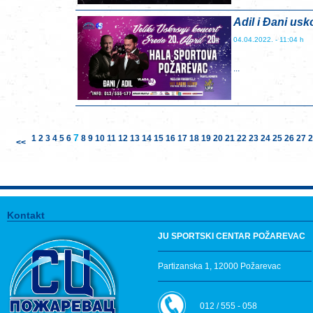
Adil i Đani usk
04.04.2022. - 11:04 h
...
7
1
2
3
4
5
6
8
9
10
11
12
13
14
15
16
17
18
19
20
21
22
23
24
25
26
27
2
<<
Kontakt
JU SPORTSKI CENTAR POŽAREVAC
Partizanska 1, 12000 Požarevac
012 / 555 - 058