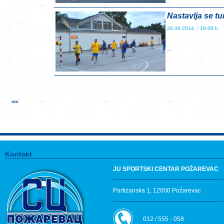
Nastavlja se tu
26.06.2014. - 19:06 h
...
<<
Kontakt
JU SPORTSKI CENTAR POŽAREVAC
Partizanska 1, 12000 Požarevac
012 / 555 - 058