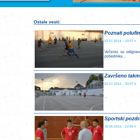
Ostale vesti:
Poznati polufi
03.07.2014. - 23:07 h
Večeras su odigran
pobednika...
Završeno takmi
02.07.2014. - 23:07 h
...
Sportski pozdr
30.06.2014. - 23:06 h
...