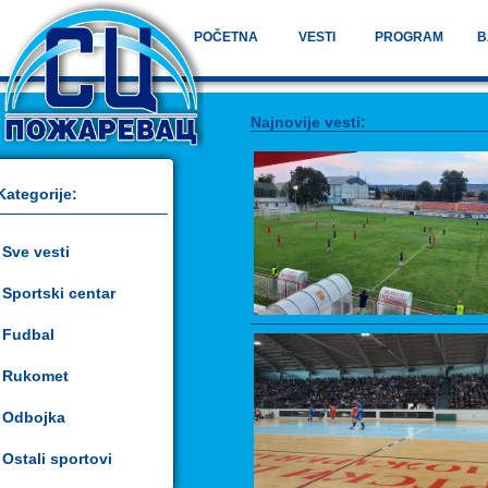
POČETNA
VESTI
PROGRAM
B
Najnovije vesti:
Kategorije:
Sve vesti
Sportski centar
Fudbal
Rukomet
Odbojka
Ostali sportovi