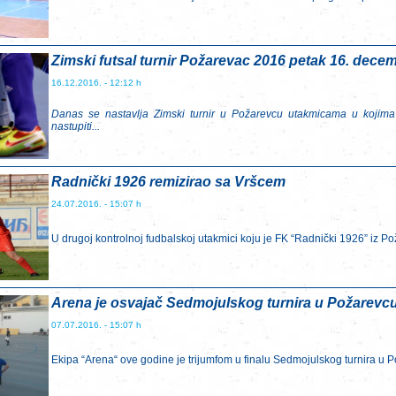
Zimski futsal turnir Požarevac 2016 petak 16. dece
16.12.2016. - 12:12 h
Danas se nastavlja Zimski turnir u Požarevcu utakmicama u koji
nastupiti...
Radnički 1926 remizirao sa Vršcem
24.07.2016. - 15:07 h
U drugoj kontrolnoj fudbalskoj utakmici koju je FK “Radnički 1926” iz Po
Arena je osvajač Sedmojulskog turnira u Požarevc
07.07.2016. - 15:07 h
Ekipa “Arena“ ove godine je trijumfom u finalu Sedmojulskog turnira u Po