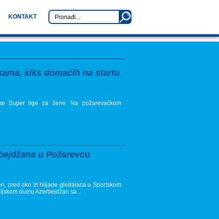
KONTAKT
ama, kiks domaćih na startu
ske Super lige za žene. Na požarevačkom
.
erbejdžana u Požarevcu
ri, pred oko tri hiljade gledalaca u Sportskom
eljskom duelu Azerbejdžan sa...