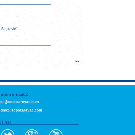
Stojković“...
>>
putem e-maila:
fice@scpozarevac.com
ednik@scpozarevac.com
 i na: