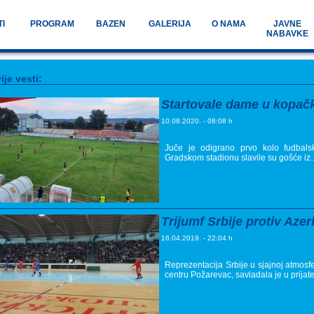
TI
PROGRAM
BAZEN
GALERIJA
O NAMA
JAVNE
NABAVKE
ije vesti:
Startovale dame u kopačk
10.08.2020. - 08:08 h
Juče je odigrano prvo kolo fudbal
Gradskom stadionu slavile su gošće iz..
Trijumf Srbije protiv Az
16.04.2019. - 22:04 h
Reprezentacija Srbije u sjajnoj atmosfe
centru Požarevac, savladala je u prijat