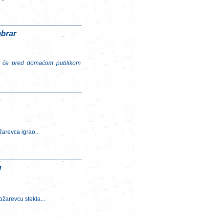
mbrar
ma će pred domaćom publikom
žarevca igrao...
u
žarevcu stekla...