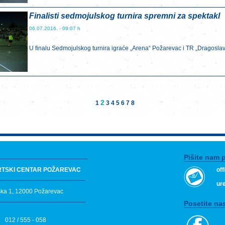
Finalisti sedmojulskog turnira spremni za spektakl
06.07.2016. - 09:07 h
U finalu Sedmojulskog turnira igraće „Arena“ Požarevac i TR „Dragoslav 
2
1
3
4
5
6
7
8
Pišite nam 
RTSKI CENTAR POŽAREVAC
of
ur
ska 1, 12000 Požarevac
Posetite nas
012 / 555 - 058