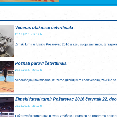
Večeras utakmice četvrtfinala
26.12.2016. - 17:12 h
Zimski turnir u futsalu Požarevac 2016 ulazi u svoju završnicu. Iz raspored
Poznati parovi četvrtfinala
23.12.2016. - 23:12 h
Večerašnjim utakmicama, izuzetno uzbudljivim i neizvesnim, završilo se 
Zimski futsal turnir Požarevac 2016 četvrtak 22. d
22.12.2016. - 23:12 h
Požarevački turnir ulazi u svoju završnicu. Sutra su na programu poslednj