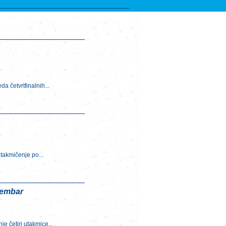
a četvrtfinalnih...
takmičenje po...
ecembar
e četiri utakmice...