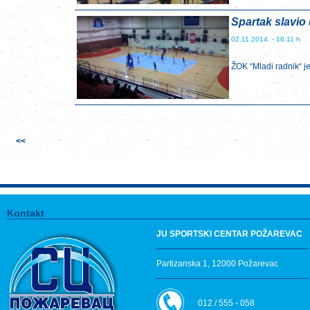
Spartak slavio 
02.11.2014. - 16:11 h
ŽOK “Mladi radnik“ je
<<
Kontakt
JU SPORTSKI CENTAR POŽAREVAC
Partizanska 1, 12000 Požarevac
012 / 555 - 058