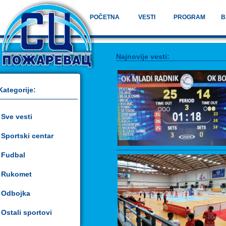
POČETNA
VESTI
PROGRAM
B
Najnovije vesti:
Kategorije:
Sve vesti
Sportski centar
Fudbal
Rukomet
Odbojka
Ostali sportovi