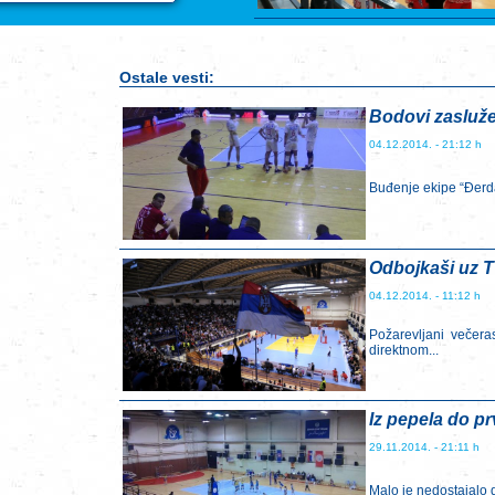
Ostale vesti:
Bodovi zasluž
04.12.2014. - 21:12 h
Buđenje ekipe “Đerdap
Odbojkaši uz T
04.12.2014. - 11:12 h
Požarevljani večera
direktnom...
Iz pepela do p
29.11.2014. - 21:11 h
Malo je nedostajalo 