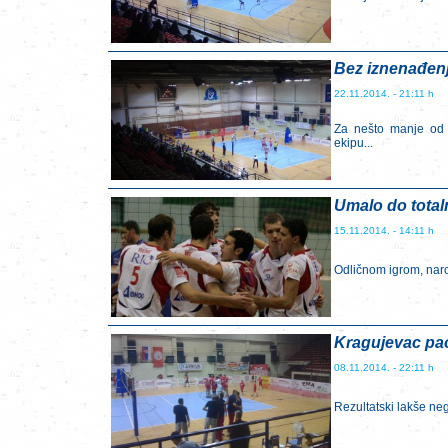
Bez iznenađenj
22.11.2014. - 21:11 h
Za nešto manje od 
ekipu...
Umalo do total
15.11.2014. - 14:11 h
Odličnom igrom, naroč
Kragujevac pao
08.11.2014. - 22:11 h
Rezultatski lakše neg